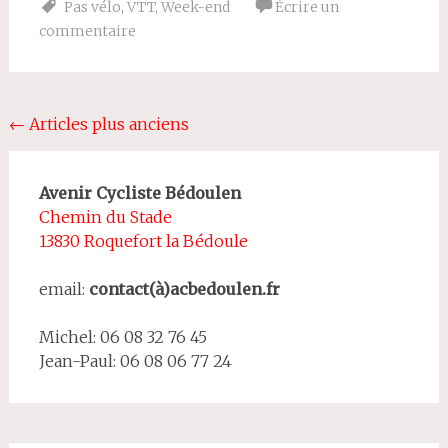
Pas vélo
,
VTT
,
Week-end
Écrire un
commentaire
Navigation
←
Articles plus anciens
au
sein
Avenir Cycliste Bédoulen
Chemin du Stade
des
13830 Roquefort la Bédoule
articles
email:
contact(à)acbedoulen.fr
Michel: 06 08 32 76 45
Jean-Paul: 06 08 06 77 24