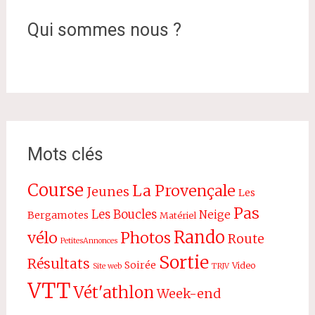
Qui sommes nous ?
Mots clés
Course
La Provençale
Jeunes
Les
Pas
Les Boucles
Neige
Bergamotes
Matériel
Rando
vélo
Photos
Route
PetitesAnnonces
Sortie
Résultats
Soirée
Video
Site web
TRJV
VTT
Vét'athlon
Week-end