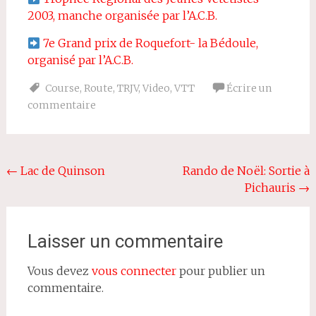
2003, manche organisée par l’A.C.B.
7e Grand prix de Roquefort- la Bédoule,
organisé par l’A.C.B.
Course
,
Route
,
TRJV
,
Video
,
VTT
Écrire un
commentaire
Navigation
←
Lac de Quinson
Rando de Noël: Sortie à
Pichauris
→
de
l'article
Laisser un commentaire
Vous devez
vous connecter
pour publier un
commentaire.