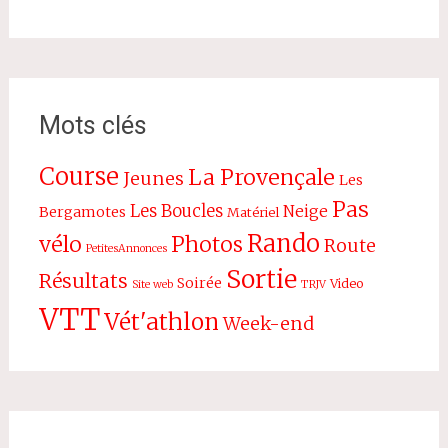
Mots clés
Course
La Provençale
Jeunes
Les
Pas
Les Boucles
Neige
Bergamotes
Matériel
Rando
vélo
Photos
Route
PetitesAnnonces
Sortie
Résultats
Soirée
Video
Site web
TRJV
VTT
Vét'athlon
Week-end