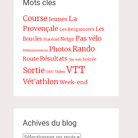
Mots clés
Course
La
Jeunes
Provençale
Les
Les Bergamotes
Pas vélo
Boucles
Neige
Matériel
Rando
Photos
PetitesAnnonces
Résultats
Route
Soirée
Site web
VTT
Sortie
Video
TRJV
Vét'athlon
Week-end
Achives du blog
Achives