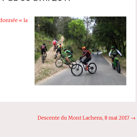
ndonnée « la
Descente du Mont Lachens, 8 mai 2017
→