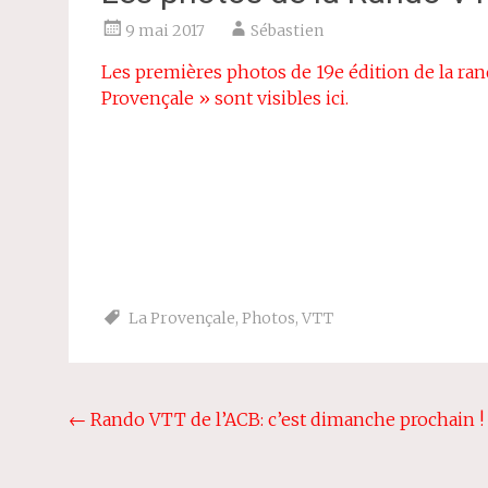
9 mai 2017
Sébastien
Les premières photos de 19e édition de la ra
Provençale » sont visibles ici.
La Provençale
,
Photos
,
VTT
Navigation
←
Rando VTT de l’ACB: c’est dimanche prochain !
de