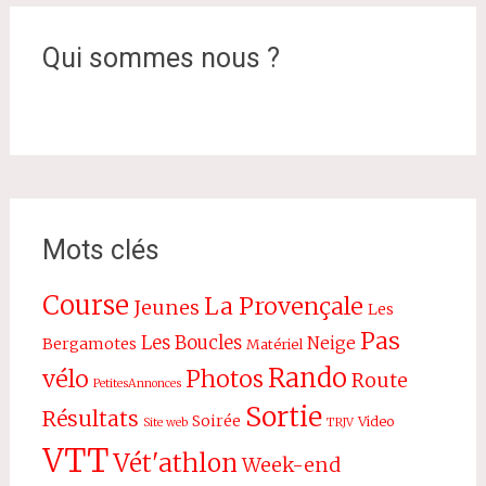
Qui sommes nous ?
Mots clés
Course
La Provençale
Jeunes
Les
Pas
Les Boucles
Neige
Bergamotes
Matériel
Rando
vélo
Photos
Route
PetitesAnnonces
Sortie
Résultats
Soirée
Video
Site web
TRJV
VTT
Vét'athlon
Week-end