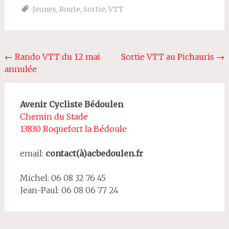
Jeunes
,
Route
,
Sortie
,
VTT
Navigation
←
Rando VTT du 12 mai
Sortie VTT au Pichauris
→
annulée
de
l'article
Avenir Cycliste Bédoulen
Chemin du Stade
13830 Roquefort la Bédoule
email:
contact(à)acbedoulen.fr
Michel: 06 08 32 76 45
Jean-Paul: 06 08 06 77 24