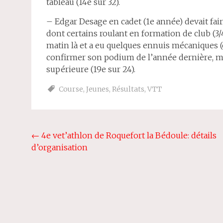
tableau (14e sur 32).
– Edgar Desage en cadet (1e année) devait faire
dont certains roulant en formation de club (3/4/
matin là et a eu quelques ennuis mécaniques (
confirmer son podium de l’année dernière, mais 
supérieure (19e sur 24).
Course
,
Jeunes
,
Résultats
,
VTT
Navigation
←
4e vet’athlon de Roquefort la Bédoule: détails
d’organisation
de
l'article