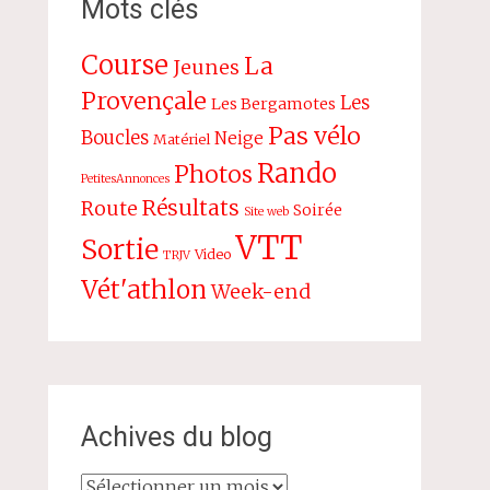
Mots clés
Course
La
Jeunes
Provençale
Les
Les Bergamotes
Pas vélo
Boucles
Neige
Matériel
Rando
Photos
PetitesAnnonces
Résultats
Route
Soirée
Site web
VTT
Sortie
Video
TRJV
Vét'athlon
Week-end
Achives du blog
Achives